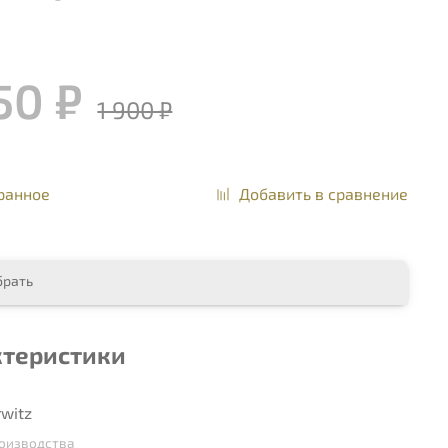
50 ₽
1 900 ₽
ранное
Добавить в сравнение
брать
ктеристики
rwitz
роизводства