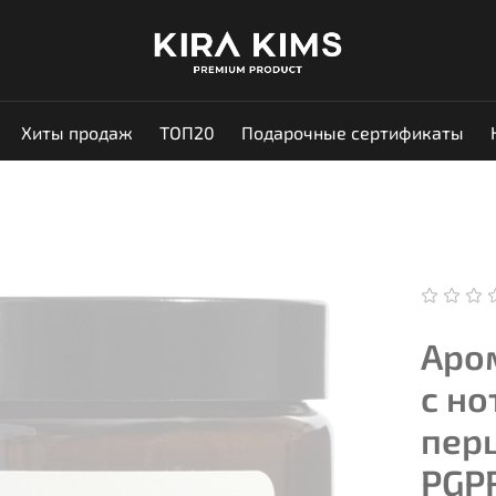
Хиты продаж
ТОП20
Подарочные сертификаты
Аро
с но
перц
PGP