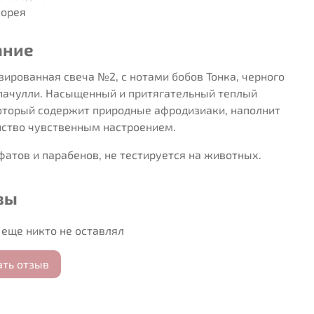
орея
ание
ированная свеча №2, с нотами бобов Тонка, черного
 пачулли. Насыщенный и притягательный теплый
который содержит природные афродизиаки, наполнит
нство чувственным настроением.
фатов и парабенов, не тестируется на животных.
вы
еще никто не оставлял
ать отзыв