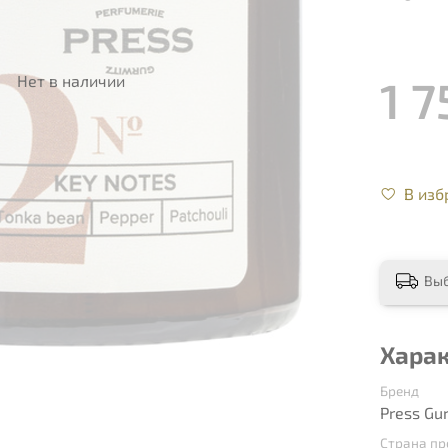
1 7
Нет в наличии
В изб
Вы
Хара
Бренд
Press Gu
Страна п