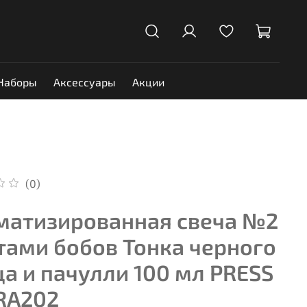
Наборы
Аксессуары
Акции
(0)
матизированная свеча №2
тами бобов Тонка черного
а и пачулли 100 мл PRESS
RA202