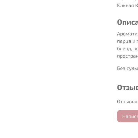
Южная К
Опис
Ароматиз
перца и
бленд, 
простра
Без суль
Отзы
Отзывов 
Напис