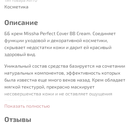
Тип товара AVITO
Косметика
Описание
ББ крем Missha Perfect Cover BB Cream. Соединяет
функции уходовой и декоративной косметики,
скрывает недостатки кожи и дарит ей красивый
здоровый вид.
Уникальный состав средства базируется на сочетании
натуральных компонентов, эффективность которых
была известна еще много веков назад. Крем обладает
мягкой текстурой, прекрасно маскирует
несовершенства кожи и не оставляет ощущения
маски на лице.
Показать полностью
Способ применения: после всех этапов ухода
Отзывы
нанесите крем на очищенную кожу, или после
нанесения основы/базы под макияж. Распределите по