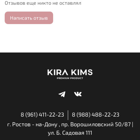
Отзывов еще никто не оставлял
всему лицу равномерным слоем руками, с помощью
кисти или спонжа.
Написать отзыв
8 (961) 411-22-23
8 (988) 488-22-23
г. Ростов - на-Дону , пр. Ворошиловский 50/87 |
ул. Б. Садовая 111