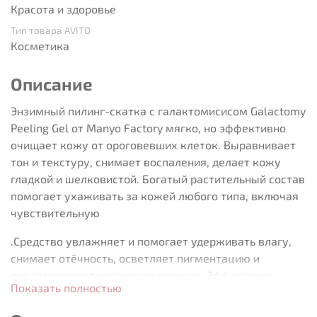
Красота и здоровье
Тип товара AVITO
Косметика
Описание
Энзимный пилинг-скатка с галактомисисом Galactomy
Peeling Gel от Manyo Factory мягко, но эффективно
очищает кожу от ороговевших клеток. Выравнивает
тон и текстуру, снимает воспаления, делает кожу
гладкой и шелковистой. Богатый растительный состав
помогает ухаживать за кожей любого типа, включая
чувствительную
.Средство увлажняет и помогает удерживать влагу,
снимает отёчность, осветляет пигментацию и
предотвращает появление морщин. Эффективно
Показать полностью
удаляет сальные пробки и сужает поры.