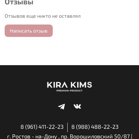
Отзывы
Способ применения: нанести сухими руками пилинг-
скатку на сухую очищенную кожу. Мягко
Отзывов еще никто не оставлял
массировать легкими круговыми движениями до тех
пор, пока средство не перестанет скатываться. Смыть
Написать отзыв
водой. Рекомендуется применять 1-2 раза в неделю.
8 (961) 411-22-23
8 (988) 488-22-23
г. Ростов - на-Дону , пр. Ворошиловский 50/87 |