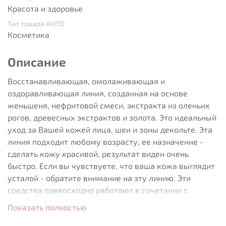
Красота и здоровье
Тип товара AVITO
Косметика
Описание
Восстанавливающая, омолаживающая и
оздоравливающая линия, созданная на основе
женьшеня, нефритовой смеси, экстракта из оленьих
рогов, древесных экстрактов и золота. Это идеальный
уход за Вашей кожей лица, шеи и зоны декольте. Эта
линия подходит любому возрасту, ее назначение -
сделать кожу красивой, результат виден очень
быстро. Если вы чувствуете, что ваша кожа выглядит
усталой - обратите внимание на эту линию. Эти
средства превосходно работают в сочетании с
другими линиями тоже. Продукция этой линии
Показать полностью
изготовлена по секретному рецепту королевы Чжа-