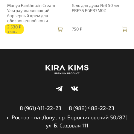
Manyo Panthetoin Cream
Гель для душа №3 50 мл
Ультраувлажняющий
PRESS PGPR3M02
барьерный крем для
обезвоженной кожи
2 530 ₽
750 ₽
3 680 ₽
8 (961) 411-22-23
8 (988) 488-22-23
г. Ростов - на-Дону , пр. Ворошиловский 50/87 |
ул. Б. Садовая 111