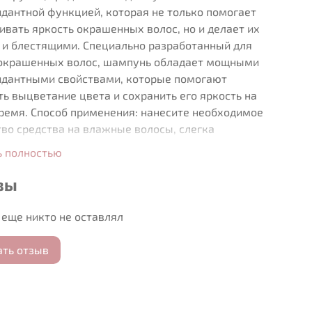
дантной функцией, которая не только помогает
вать яркость окрашенных волос, но и делает их
 и блестящими. Специально разработанный для
окрашенных волос, шампунь обладает мощными
идантными свойствами, которые помогают
ь выцветание цвета и сохранить его яркость на
ремя. Способ применения: нанесите необходимое
во средства на влажные волосы, слегка
уйте в течение 2-3 минут. Смойте теплой водой.
ь полностью
вы
еще никто не оставлял
ать отзыв