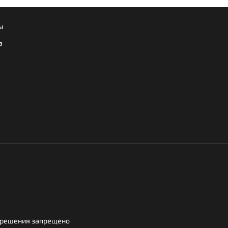
ы
а
азрешения запрещено