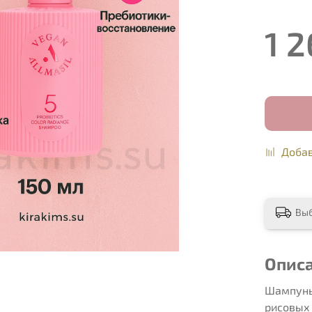
1 2
Добав
Вы
Опис
Шампунь
рисовых 