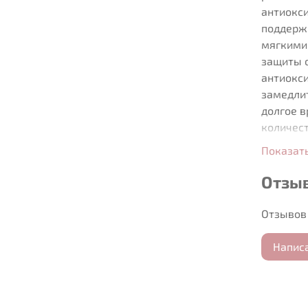
антиокси
поддержи
мягкими
защиты 
антиокс
замедлит
долгое в
количест
помассир
Показат
Отзы
Отзывов 
Напис