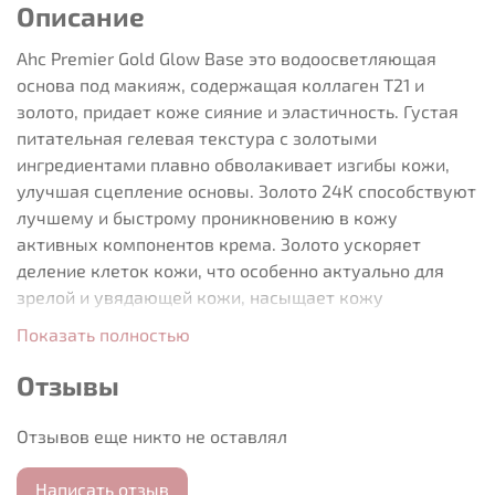
Описание
Ahc Premier Gold Glow Base это водоосветляющая
основа под макияж, содержащая коллаген Т21 и
золото, придает коже сияние и эластичность. Густая
питательная гелевая текстура с золотыми
ингредиентами плавно обволакивает изгибы кожи,
улучшая сцепление основы. Золото 24К способствуют
лучшему и быстрому проникновению в кожу
активных компонентов крема. Золото ускоряет
деление клеток кожи, что особенно актуально для
зрелой и увядающей кожи, насыщает кожу
кислородом, усиливает микроциркуляцию крови,
Показать полностью
выводит токсины и шлаки – кожа обновляется на
клеточном уровне, процессы старения
Отзывы
затормаживаются. Ниацинамид активизирует
деятельность фибробластов, формирующих новые
Отзывов еще никто не оставлял
коллагеновые и эластиновые волокна, поддерживая
кожу плотной и упругой. При регулярном воздействии
Написать отзыв