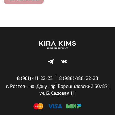
корректирует несовершенства тона и заметно
улучшает цвет лица, делая его более свежим и
здоровым. Оказывает положительное воздействие на
пигментацию. Гиалуроновая кислота покрывает
дефицит влаги на поверхности кожи, убирает сухость,
шелушение и дискомфорт от ощущения стянутости.
Удерживая молекулы воды в коже, гиалуроновая
кислота заполняет мелкие неровности рельефа,
делая морщинки менее выраженными. Способ
применения: Используйте после основного ухода и
перед макияжем. Возьмите необходимое количество,
нанесите на текстуру кожи и слегка постучите по
нему, чтобы впитать.
8 (961) 411-22-23
8 (988) 488-22-23
г. Ростов - на-Дону , пр. Ворошиловский 50/87 |
ул. Б. Садовая 111