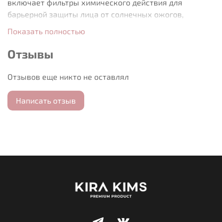
включает фильтры химического действия для
барьерной защиты лица от солнечных ожогов,
преждевременного старения и проблем с
Показать полностью
пигментацией. Крем содержит несколько типов
керамидов и гиалуроновую кислоту 8 разновидностей
Отзывы
для глубокого увлажнения
Отзывов еще никто не оставлял
Написать отзыв