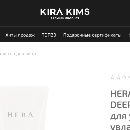
Хиты продаж
ТОП20
Подарочные сертификаты
дства для лица
HER
DEE
для
увл