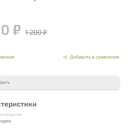
10 ₽
1 200 ₽
ранное
Добавить в сравнение
брать
ктеристики
роизводства
орея