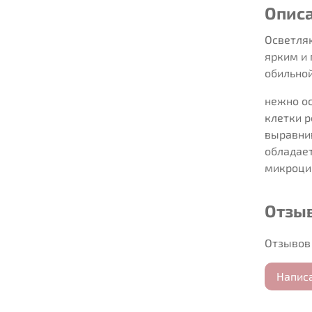
Опис
Осветля
ярким и
обильно
нежно о
клетки р
выравни
обладае
микроци
Отзы
Отзывов 
Напис