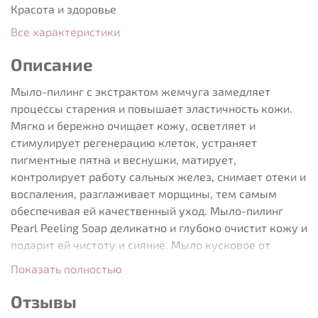
Красота и здоровье
Все характеристики
Описание
Мыло-пилинг с экстрактом жемчуга замедляет
процессы старения и повышает эластичность кожи.
Мягко и бережно очищает кожу, осветляет и
стимулирует регенерацию клеток, устраняет
пигментные пятна и веснушки, матирует,
контролирует работу сальных желез, снимает отеки и
воспаления, разглаживает морщины, тем самым
обеспечивая ей качественный уход. Мыло-пилинг
Pearl Peeling Soap деликатно и глубоко очистит кожу и
подарит ей чистоту и сияние. Мыло кусковое от
корейского косметического бренда является
Показать полностью
прекрасным средством для ухода за кожей.
Благодаря этому мыло подходит для кожи любого
Отзывы
типа. Мыло содержит только растительные