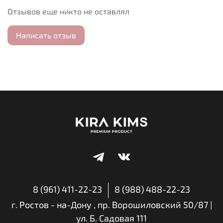
компоненты и имеет приятный аромат. Такое мыло
Отзывов еще никто не оставлял
может стать небольшим приятным подарком к
любому празднику.
Написать отзыв
8 (961) 411-22-23
8 (988) 488-22-23
г. Ростов - на-Дону , пр. Ворошиловский 50/87 |
ул. Б. Садовая 111